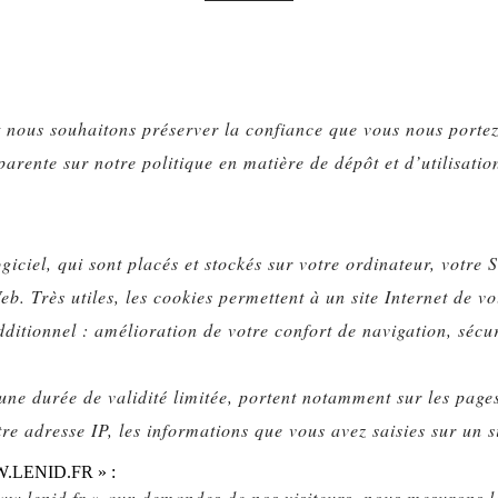
 et nous souhaitons préserver la confiance que vous nous port
rente sur notre politique en matière de dépôt et d’utilisatio
logiciel, qui sont placés et stockés sur votre ordinateur, votr
eb. Très utiles, les cookies permettent à un site Internet de v
additionnel : amélioration de votre confort de navigation, séc
ne durée de validité limitée, portent notamment sur les pages 
tre adresse IP, les informations que vous avez saisies sur un s
LENID.FR » :
www.lenid.fr » aux demandes de nos visiteurs, nous mesurons 