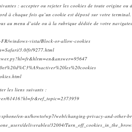
suivantes : accepter ou rejeter les cookies de toute origine
rd à chaque fois qu’un cookie est déposé sur votre terminal.
ous au menu d’aide ou à la rubrique dédiée de votre navigateu
r-FR/windows-vista/Block-or-allow-cookies
th=Safari/3.0/fr/9277.html
/answer.py?hl=fr&hlrm=en&answer=95647
ver%20et%20d%C3%A9sactiver%20les%20cookies
okies.html
r les liens suivants :
swer/61416?hl=fr&ref_topic=2373959
sphone/en-us/howto/wp7/web/changing-privacy-and-other-bro
phone_users/deliverables/32004/Turn_off_cookies_in_the_br