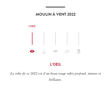
MOULIN À VENT 2022
L'OEIL
L'OEIL
La robe de ce 2022 est d’un beau rouge rubis profond, intense et
Le nez légèrement épicé présente des notes de réglisse. Les fines notes
brillante.
de l’élevage mettent en relief le fruit noir à la maturité parfaite.